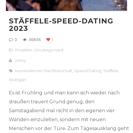
STÄFFELE-SPEED-DATING
2023
0
36836
1
Projekte
,
Uncategorized
johey
kennenlernen
,
Nachbarschaft
,
Speed Dating
,
Stäffele
,
Stuttgart
Es ist Frühling und man kann sich wieder nach
draußen trauen! Grund genug, den
Samstagabend mal nicht in den eigenen vier
Wänden einzuleiten, sondern mit neuen
Menschen vor der Türe. Zum Tagesausklang geht