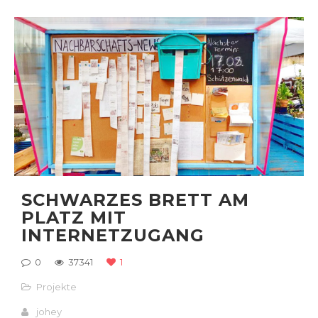
SCHWARZES BRETT AM
PLATZ MIT
INTERNETZUGANG
0
37341
1
Projekte
johey