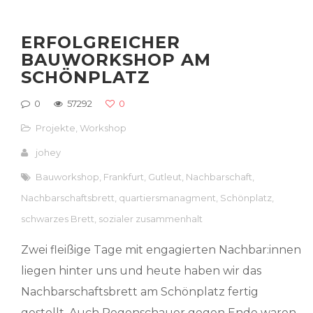
ERFOLGREICHER
BAUWORKSHOP AM
SCHÖNPLATZ
0
57292
0
Projekte
,
Workshop
johey
Bauworkshop
,
Frankfurt
,
Gutleut
,
Nachbarschaft
,
Nachbarschaftsbrett
,
quartiersmanagment
,
Schönplatz
,
schwarzes Brett
,
sozialer zusammenhalt
Zwei fleißige Tage mit engagierten Nachbar:innen
liegen hinter uns und heute haben wir das
Nachbarschaftsbrett am Schönplatz fertig
gestellt. Auch Regenschauer gegen Ende waren