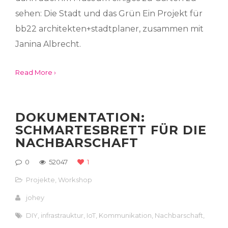
sehen: Die Stadt und das Grün Ein Projekt für
bb22 architekten+stadtplaner, zusammen mit
Janina Albrecht.
Read More ›
DOKUMENTATION:
SCHMARTESBRETT FÜR DIE
NACHBARSCHAFT
0
52047
1
Projekte
,
Workshop
johey
DIY
,
infrastrauktur
,
IoT
,
Kommunikation
,
Nachbarschaft
,