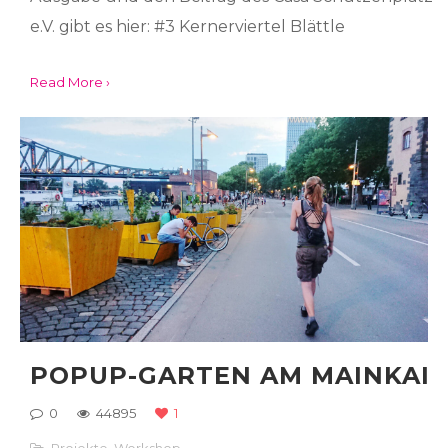
e.V. gibt es hier: #3 Kernerviertel Blättle
Read More ›
POPUP-GARTEN AM MAINKAI
0
44895
1
Projekte
,
Workshop