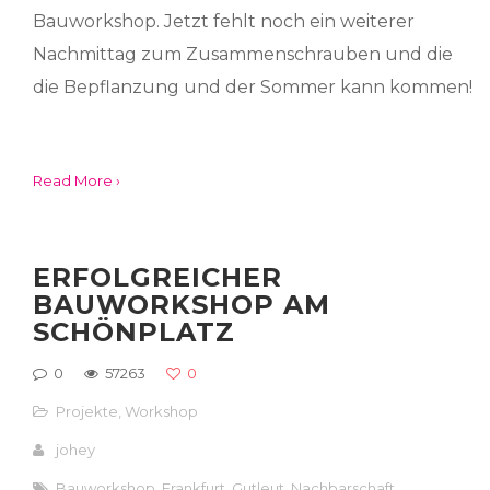
Bauworkshop. Jetzt fehlt noch ein weiterer
Nachmittag zum Zusammenschrauben und die
die Bepflanzung und der Sommer kann kommen!
Read More ›
ERFOLGREICHER
BAUWORKSHOP AM
SCHÖNPLATZ
0
57263
0
Projekte
,
Workshop
johey
Bauworkshop
,
Frankfurt
,
Gutleut
,
Nachbarschaft
,