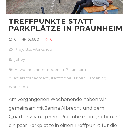
TREFFPUNKTE STATT
PARKPLÄTZE IN PRAUNHEIM
0
52680
0
Projekte
,
Workshop
johey
Anwohner:innen
,
nebenan
,
Praunheim
,
quartiersmanagment
,
stadtmöbel
,
Urban Gardening
,
Workshop
Am vergangenen Wochenende haben wir
gemeinsam mit Janina Albrecht und dem
Quartiersmanagment Praunheim am „nebenan“
ein paar Parkplätze in einen Treffpunkt für die