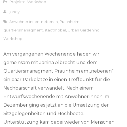
Projekte
,
Workshop
johey
Anwohner:innen
,
nebenan
,
Praunheim
,
quartiersmanagment
,
stadtmöbel
,
Urban Gardening
,
Workshop
Am vergangenen Wochenende haben wir
gemeinsam mit Janina Albrecht und dem
Quartiersmanagment Praunheim am „nebenan“
ein paar Parkplätze in einen Treffpunkt für die
Nachbarschaft verwandelt. Nach einem
Entwurfswochenende mit Anwohner:innen im
Dezember ging es jetzt an die Umsetzung der
Sitzgelegenheiten und Hochbeete.
Unterstützung kam dabei wieder von Menschen