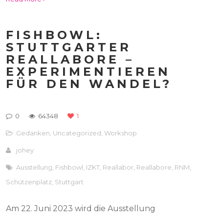
FISHBOWL:
STUTTGARTER
REALLABORE –
EXPERIMENTIEREN
FÜR DEN WANDEL?
0
64348
1
Gedanken
,
Uncategorized
,
Workshop
johey
Ausstellung
,
Fishbowl
,
IZKT
,
Reallabor
,
Reallabore
,
RNM
,
Schützenplatz
,
Stuttgart
Am 22. Juni 2023 wird die Ausstellung