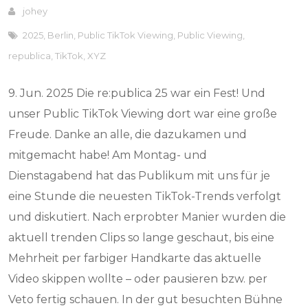
johey
2025
,
Berlin
,
Public TikTok Viewing
,
Public Viewing
,
republica
,
TikTok
,
XYZ
9. Jun. 2025 Die re:publica 25 war ein Fest! Und
unser Public TikTok Viewing dort war eine große
Freude. Danke an alle, die dazukamen und
mitgemacht habe! Am Montag- und
Dienstagabend hat das Publikum mit uns für je
eine Stunde die neuesten TikTok-Trends verfolgt
und diskutiert. Nach erprobter Manier wurden die
aktuell trenden Clips so lange geschaut, bis eine
Mehrheit per farbiger Handkarte das aktuelle
Video skippen wollte – oder pausieren bzw. per
Veto fertig schauen. In der gut besuchten Bühne