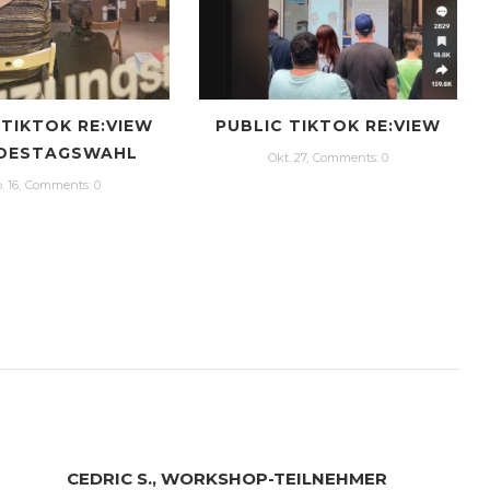
 TIKTOK RE:VIEW
PUBLIC TIKTOK RE:VIEW
DESTAGSWAHL
Okt. 27,
Сomments: 0
. 16,
Сomments: 0
CEDRIC S., WORKSHOP-TEILNEHMER