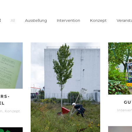
All
Ausstellung
Intervention
Konzept
Veranst
ERS-
GU
EL
Interve
on
,
Konzept