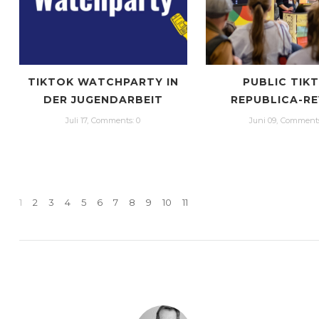
TIKTOK WATCHPARTY IN
PUBLIC TIK
DER JUGENDARBEIT
REPUBLICA-R
Juli 17,
Сomments: 0
Juni 09,
Сomments
1
2
3
4
5
6
7
8
9
10
11