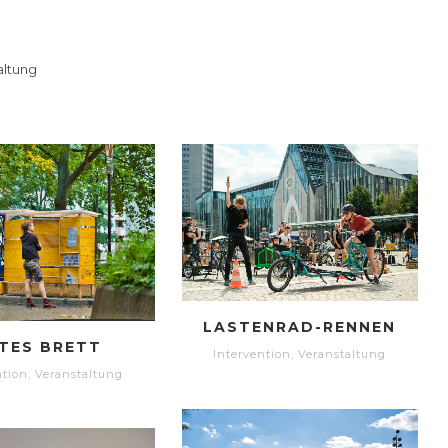
altung
LASTENRAD-RENNEN
TES BRETT
Intervention
,
Veranstaltung
ntion
,
Veranstaltung