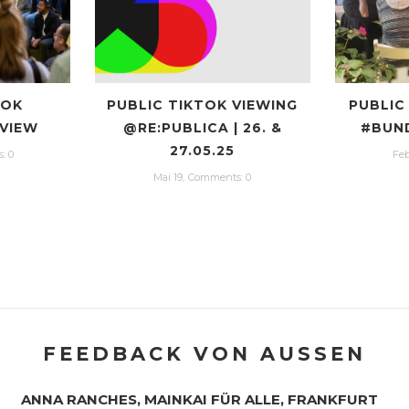
TOK
PUBLIC TIKTOK VIEWING
PUBLIC
EVIEW
@RE:PUBLICA | 26. &
#BUN
27.05.25
: 0
Feb
Mai 19,
Сomments: 0
FEEDBACK VON AUSSEN
ANNA RANCHES, MAINKAI FÜR ALLE, FRANKFURT