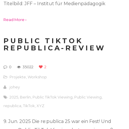
Titelbild: JFF – Institut für Medienpädagogik
Read More ›
PUBLIC TIKTOK
REPUBLICA-REVIEW
0
35022
2
Projekte
,
Workshop
johey
2025
,
Berlin
,
Public TikTok Viewing
,
Public Viewing
,
republica
,
TikTok
,
XYZ
9. Jun. 2025 Die re:publica 25 war ein Fest! Und