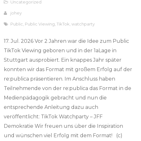
Uncategorized
johey
Public
,
Public Viewing
,
TikTok
,
watchparty
17. Jul. 2026 Vor 2 Jahren war die Idee zum Public
TikTok Viewing geboren und in der 1aLage in
Stuttgart ausprobiert. Ein knappes Jahr später
konnten wir das Format mit großem Erfolg auf der
re:publica präsentieren. Im Anschluss haben
Teilnehmende von der re:publica das Format in de
Medienpädagogik gebracht und nun die
entsprechende Anleitung dazu auch
veröffentlicht: TikTok Watchparty – JFF
Demokratie Wir freuen uns über die Inspiration
und wünschen viel Erfolg mit dem Format! (c)