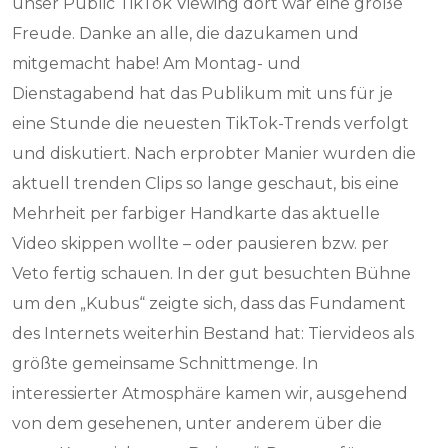
unser Public TikTok Viewing dort war eine große
Freude. Danke an alle, die dazukamen und
mitgemacht habe! Am Montag- und
Dienstagabend hat das Publikum mit uns für je
eine Stunde die neuesten TikTok-Trends verfolgt
und diskutiert. Nach erprobter Manier wurden die
aktuell trenden Clips so lange geschaut, bis eine
Mehrheit per farbiger Handkarte das aktuelle
Video skippen wollte – oder pausieren bzw. per
Veto fertig schauen. In der gut besuchten Bühne
um den „Kubus“ zeigte sich, dass das Fundament
des Internets weiterhin Bestand hat: Tiervideos als
größte gemeinsame Schnittmenge. In
interessierter Atmosphäre kamen wir, ausgehend
von dem gesehenen, unter anderem über die