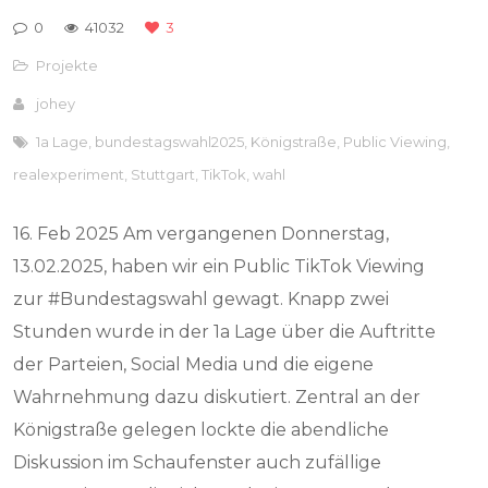
0
41032
3
Projekte
johey
1a Lage
,
bundestagswahl2025
,
Königstraße
,
Public Viewing
,
realexperiment
,
Stuttgart
,
TikTok
,
wahl
16. Feb 2025 Am vergangenen Donnerstag,
13.02.2025, haben wir ein Public TikTok Viewing
zur #Bundestagswahl gewagt. Knapp zwei
Stunden wurde in der 1a Lage über die Auftritte
der Parteien, Social Media und die eigene
Wahrnehmung dazu diskutiert. Zentral an der
Königstraße gelegen lockte die abendliche
Diskussion im Schaufenster auch zufällige