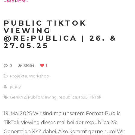
Read More ›
PUBLIC TIKTOK
VIEWING
@RE:PUBLICA | 26. &
27.05.25
0
31664
1
Projekte
,
Workshop
johey
GenXYZ
,
Public Viewing
,
republica
,
rp25
,
TikTok
19. Mai 2025 Wir sind mit unserem Format Public
TikTok Viewing dieses mal bei der re:publica 25:
Generation XYZ dabei. Also kommt gerne rum! Wir