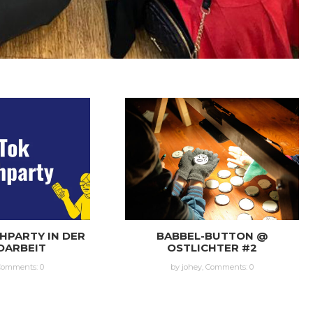
HPARTY IN DER
BABBEL-BUTTON @
DARBEIT
OSTLICHTER #2
Comments: 0
by johey,
Comments: 0