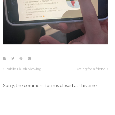
Public TikTok Viewing
Dating for a friend
Sorry, the comment form is closed at this time.