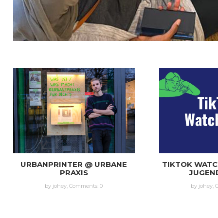
URBANPRINTER @ URBANE
TIKTOK WATC
PRAXIS
JUGEN
by johey,
Comments: 0
by johey,