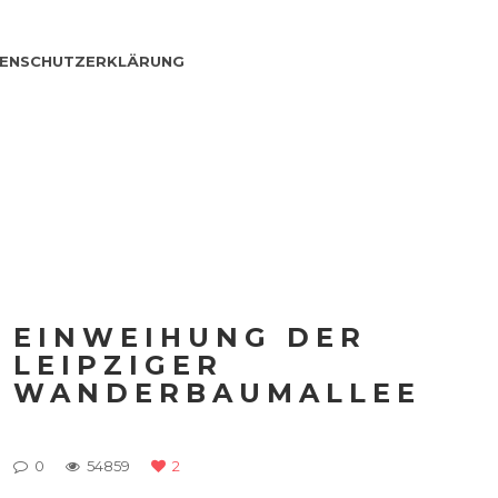
ENSCHUTZERKLÄRUNG
EINWEIHUNG DER
LEIPZIGER
WANDERBAUMALLEE
0
54859
2