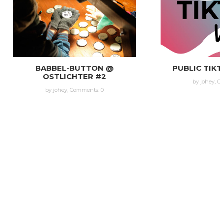
BABBEL-BUTTON @
PUBLIC TIK
OSTLICHTER #2
by johey,
by johey,
Comments: 0