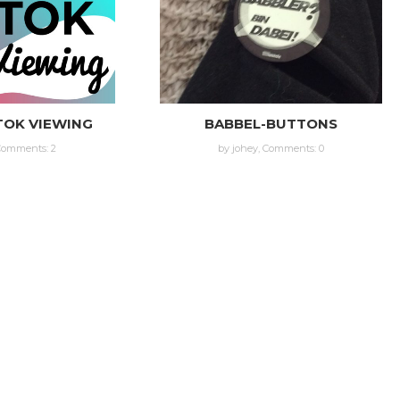
TOK VIEWING
BABBEL-BUTTONS
Comments: 2
by johey,
Comments: 0