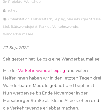
Projekte
,
Workshop
johey
Cohabitation
,
Essbarestadt
,
Leipzig
,
Merseburger Strasse
,
Mobilitätswendejetzt
,
Parklet
,
Verkehrswende
,
Wanderbaumallee
22. Sep. 2022
Seit gestern hat Leipzig eine Wanderbaumallee!
Mit der
Verkehrswende Leipzig
und vielen
Helfer:innen haben wir in den letzten Tagen drei
Wanderbaum-Module gebaut und bepflanzt.
Nun werden sie bis Ende November in der
Merseburger Straße als kleine Allee stehen und
die Verkehrswende erlebbar machen.