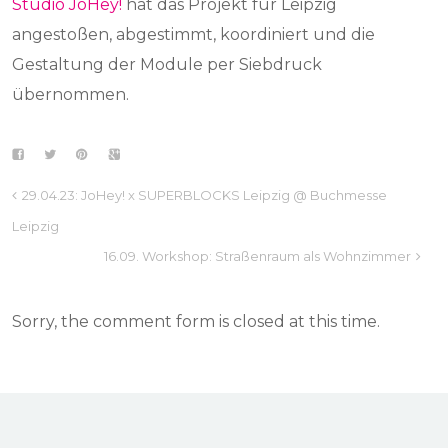
Studio JoHey!
hat das Projekt für Leipzig
angestoßen, abgestimmt, koordiniert und die
Gestaltung der Module per Siebdruck
übernommen.
29.04.23: JoHey! x SUPERBLOCKS Leipzig @ Buchmesse
Leipzig
16.09. Workshop: Straßenraum als Wohnzimmer
Sorry, the comment form is closed at this time.