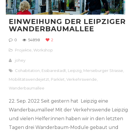
EINWEIHUNG DER LEIPZIGER
WANDERBAUMALLEE
0
54898
2
Projekte
,
Workshop
johey
Cohabitation
,
Essbarestadt
,
Leipzig
,
Merseburger Strasse
,
Mobilitätswendejetzt
,
Parklet
,
Verkehrswende
,
Wanderbaumallee
22. Sep. 2022 Seit gestern hat Leipzig eine
Wanderbaumallee! Mit der Verkehrswende Leipzig
und vielen Helfer:innen haben wir in den letzten
Tagen drei Wanderbaum-Module gebaut und