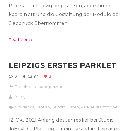
Projekt für Leipzig angestoßen, abgestimmt,
koordiniert und die Gestaltung der Module per
Siebdruck übernommen.
Read More ›
LEIPZIGS ERSTES PARKLET
0
52187
2
Projekte
,
Uncategorized
johey
Citydecks
,
FabLab
,
Leipzig
,
Osten
,
Parklet
,
stadtmöbel
12. Okt 2021 Anfang des Jahres lief bei Studio
JoHey! die Planung für ein Parklet im Leipziger