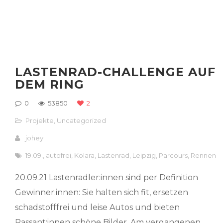
LASTENRAD-CHALLENGE AUF
DEM RING
0
53850
2
Projekte
,
Uncategorized
johey
19.09.
,
autofrei
,
Kolara
,
Lastenrad
,
Leipzig
,
Parcours
,
Rennen
20.09.21 Lastenradler:innen sind per Definition
Gewinner:innen: Sie halten sich fit, ersetzen
schadstofffrei und leise Autos und bieten
Passant:innen schöne Bilder. Am vergangenen