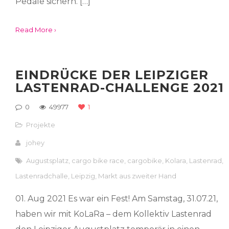
Pedale sichern. […]
Read More ›
EINDRÜCKE DER LEIPZIGER
LASTENRAD-CHALLENGE 2021
0
49977
1
Projekte
johey
Augustsplatz
,
cargo bike race
,
cargobike
,
Kolara
,
Lastenrad
,
Lastenradchalle
,
Leipzig
,
Markt aus zweiter Hand
01. Aug 2021 Es war ein Fest! Am Samstag, 31.07.21,
haben wir mit KoLaRa – dem Kollektiv Lastenrad