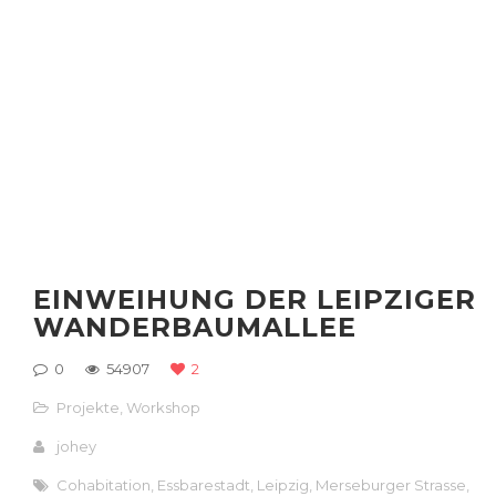
EINWEIHUNG DER LEIPZIGER
WANDERBAUMALLEE
0
54907
2
Projekte
,
Workshop
johey
Cohabitation
,
Essbarestadt
,
Leipzig
,
Merseburger Strasse
,