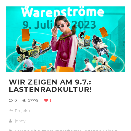
WIR ZEIGEN AM 9.7.:
LASTENRADKULTUR!
0
57779
1
Projekte
johey
Fahrradkultur
,
Impro
,
Improtheater
,
Lastenrad
,
Leipzig
,