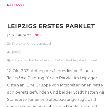
Read More ›
LEIPZIGS ERSTES PARKLET
0
52192
2
Projekte
,
Uncategorized
johey
Citydecks
,
FabLab
,
Leipzig
,
Osten
,
Parklet
,
stadtmöbel
12. Okt 2021 Anfang des Jahres lief bei Studio
JoHey! die Planung für ein Parklet im Leipziger
Osten an. Eine Gruppe von Mitstreiter:innen hatte
sich bereits gefunden und bei der Stadt hatten wir
Standorte für einen Selbstbau angefragt. Und
dann bekamen wir einfach ein Parklet geliefert!