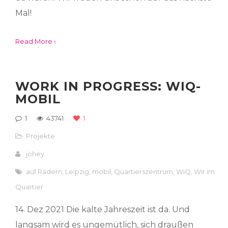
Mal!
Read More ›
WORK IN PROGRESS: WIQ-
MOBIL
1
43741
1
Projekte
johey
auf Rädern
,
Leipzig
,
mobil
,
Quartierszentrum
,
WiQ
,
Wir im
Quartier
14. Dez 2021 Die kalte Jahreszeit ist da. Und
langsam wird es ungemütlich, sich draußen