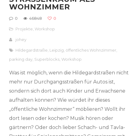
OHNZIMMER
0
46848
0
Projekte
,
Workshop
johey
Hildegardstraße
,
Leipzig
,
öffentliches Wohnzimmer
,
parking day
,
Superblocks
,
Workshop
Was ist möglich, wenn die Hildegardstraßen nicht
mehr nur Durchgangsstraßen für Autos ist,
sondern sich dort auch Kinder und Erwachsene
aufhalten können? Wie würdet ihr dieses
„öffentliche Wohnzimmer“ möblieren? Wollt ihr
dort lesen oder kochen? Musik hören oder
gärtnern? Oder doch lieber Schach- und Tavla-