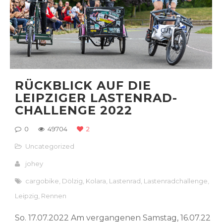
RÜCKBLICK AUF DIE
LEIPZIGER LASTENRAD-
CHALLENGE 2022
0
49704
2
Uncategorized
johey
cargobike
,
Dölzig
,
Kolara
,
Lastenrad
,
Lastenradchallenge
,
Leipzig
,
Rennen
So. 17.07.2022 Am vergangenen Samstag, 16.07.22