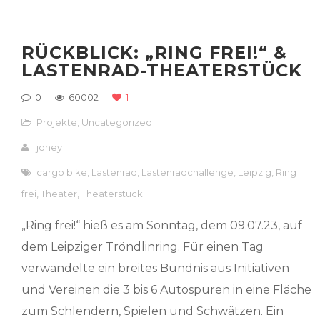
RÜCKBLICK: „RING FREI!“ &
LASTENRAD-THEATERSTÜCK
0
60002
1
Projekte
,
Uncategorized
johey
cargo bike
,
Lastenrad
,
Lastenradchallenge
,
Leipzig
,
Ring
frei
,
Theater
,
Theaterstück
„Ring frei!“ hieß es am Sonntag, dem 09.07.23, auf
dem Leipziger Tröndlinring. Für einen Tag
verwandelte ein breites Bündnis aus Initiativen
und Vereinen die 3 bis 6 Autospuren in eine Fläche
zum Schlendern, Spielen und Schwätzen. Ein