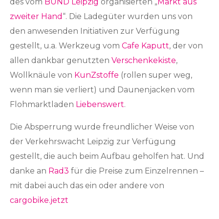
des vom
BUND Leipzig
organisierten „
Markt aus
zweiter Hand
“. Die Ladegüter wurden uns von
den anwesenden Initiativen zur Verfügung
gestellt, u.a. Werkzeug vom
Cafe Kaputt
, der von
allen dankbar genutzten
Verschenkekiste
,
Wollknäule von
KunZstoffe
(rollen super weg,
wenn man sie verliert) und Daunenjacken vom
Flohmarktladen
Liebenswert
.
Die Absperrung wurde freundlicher Weise von
der Verkehrswacht Leipzig zur Verfügung
gestellt, die auch beim Aufbau geholfen hat. Und
danke an
Rad3
für die Preise zum Einzelrennen –
mit dabei auch das ein oder andere von
cargobike.jetzt