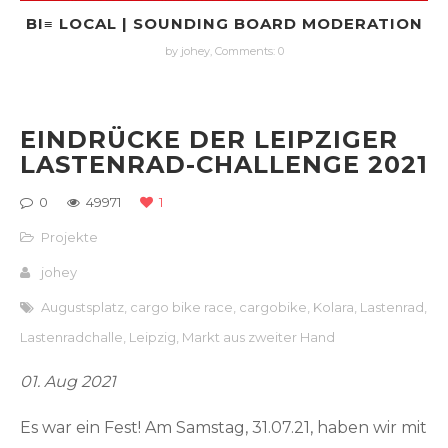
BI≡ LOCAL | SOUNDING BOARD MODERATION
by johey,
Comments: 0
EINDRÜCKE DER LEIPZIGER
LASTENRAD-CHALLENGE 2021
0
49971
1
Projekte
johey
Augustsplatz
,
cargo bike race
,
cargobike
,
Kolara
,
Lastenrad
,
Lastenradchalle
,
Leipzig
,
Markt aus zweiter Hand
01. Aug 2021
Es war ein Fest! Am Samstag, 31.07.21, haben wir mit