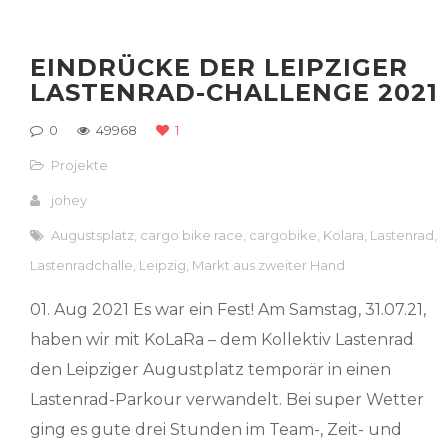
EINDRÜCKE DER LEIPZIGER
LASTENRAD-CHALLENGE 2021
0
49968
1
Projekte
johey
Augustsplatz
,
cargo bike race
,
cargobike
,
Kolara
,
Lastenrad
,
Lastenradchalle
,
Leipzig
,
Markt aus zweiter Hand
01. Aug 2021 Es war ein Fest! Am Samstag, 31.07.21,
haben wir mit KoLaRa – dem Kollektiv Lastenrad
den Leipziger Augustplatz temporär in einen
Lastenrad-Parkour verwandelt. Bei super Wetter
ging es gute drei Stunden im Team-, Zeit- und