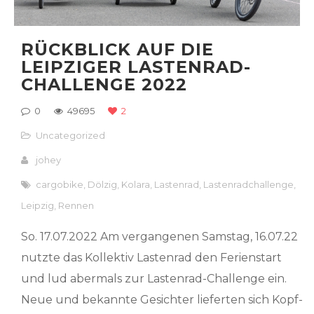
RÜCKBLICK AUF DIE
LEIPZIGER LASTENRAD-
CHALLENGE 2022
0
49695
2
Uncategorized
johey
cargobike
,
Dölzig
,
Kolara
,
Lastenrad
,
Lastenradchallenge
,
Leipzig
,
Rennen
So. 17.07.2022 Am vergangenen Samstag, 16.07.22
nutzte das Kollektiv Lastenrad den Ferienstart
und lud abermals zur Lastenrad-Challenge ein.
Neue und bekannte Gesichter lieferten sich Kopf-