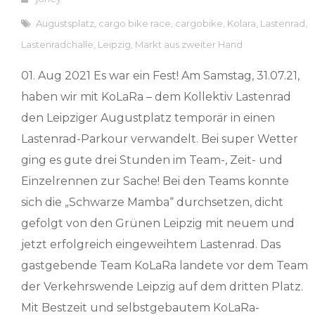
Augustsplatz
,
cargo bike race
,
cargobike
,
Kolara
,
Lastenrad
,
Lastenradchalle
,
Leipzig
,
Markt aus zweiter Hand
01. Aug 2021 Es war ein Fest! Am Samstag, 31.07.21,
haben wir mit KoLaRa – dem Kollektiv Lastenrad
den Leipziger Augustplatz temporär in einen
Lastenrad-Parkour verwandelt. Bei super Wetter
ging es gute drei Stunden im Team-, Zeit- und
Einzelrennen zur Sache! Bei den Teams konnte
sich die „Schwarze Mamba“ durchsetzen, dicht
gefolgt von den Grünen Leipzig mit neuem und
jetzt erfolgreich eingeweihtem Lastenrad. Das
gastgebende Team KoLaRa landete vor dem Team
der Verkehrswende Leipzig auf dem dritten Platz.
Mit Bestzeit und selbstgebautem KoLaRa-