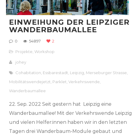
EINWEIHUNG DER LEIPZIGER
WANDERBAUMALLEE
0
54897
2
Projekte
,
Workshop
johey
Cohabitation
,
Essbarestadt
,
Leipzig
,
Merseburger Strasse
,
Mobilitätswendejetzt
,
Parklet
,
Verkehrswende
,
Wanderbaumallee
22. Sep. 2022 Seit gestern hat Leipzig eine
Wanderbaumallee! Mit der Verkehrswende Leipzig
und vielen Helfer:innen haben wir in den letzten
Tagen drei Wanderbaum-Module gebaut und