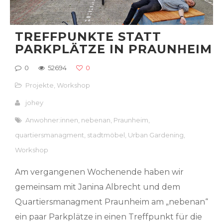
TREFFPUNKTE STATT
PARKPLÄTZE IN PRAUNHEIM
0
52694
0
Projekte
,
Workshop
johey
Anwohner:innen
,
nebenan
,
Praunheim
,
quartiersmanagment
,
stadtmöbel
,
Urban Gardening
,
Workshop
Am vergangenen Wochenende haben wir
gemeinsam mit Janina Albrecht und dem
Quartiersmanagment Praunheim am „nebenan“
ein paar Parkplätze in einen Treffpunkt für die