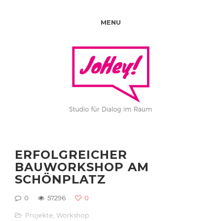
MENU
ERFOLGREICHER
BAUWORKSHOP AM
SCHÖNPLATZ
0
57296
0
Projekte
,
Workshop