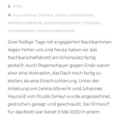
johey
Bauworkshop
,
Frankfurt
,
Gutleut
,
Nachbarschaft
,
Nachbarschaftsbrett
,
quartiersmanagment
,
Schönplatz
,
schwarzes Brett
,
sozialer zusammenhalt
Zwei fleißige Tage mit engagierten Nachbar:innen
liegen hinter uns und heute haben wir das
Nachbarschaftsbrett am Schönplatz fertig
gestellt. Auch Regenschauer gegen Ende waren
eher eine Motivation, das Dach noch fertig zu
stellen, als eine Einschüchterung. Unter der
Anleitung von Janina Albrecht und Johannes
Heynold vom Studio JoHey! wurde angezeichnet,
gestrichen, gesägt und geschraubt. Der Entwurf
für das Brett war bereit Ende 2020 in einem