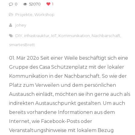
0
52070
1
Projekte
,
Workshop
johey
DIY
,
infrastrauktur
,
IoT
,
Kommunikation
,
Nachbarschaft
,
smartesBrett
01. Mär 202o Seit einer Weile beschäftigt sich eine
Gruppe des Casa Schützenplatz mit der lokaler
Kommunikation in der Nachbarschaft. So wie der
Platz zum Verweilen und dem persönlichen
Austausch einlädt, möchten sie ihn gerne auch als
indirekten Austauschpunkt gestalten. Um auch
bereits vorhandene Informationen aus dem
Internet, wie Facebook-Posts oder
Veranstaltungshinweise mit lokalem Bezug