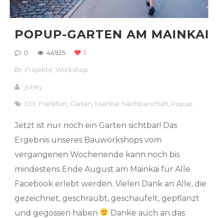
POPUP-GARTEN AM MAINKAI
0
44925
1
Projekte
,
Workshop
johey
DIY
,
Frankfurt
,
Garten
,
Mainkai
,
Nachbarschaft
,
Popup
Jetzt ist nur noch ein Garten sichtbar! Das
Ergebnis unseres Bauworkshops vom
vergangenen Wochenende kann noch bis
mindestens Ende August am Mainkai für Alle
Facebook erlebt werden. Vielen Dank an Alle, die
gezeichnet, geschraubt, geschaufelt, gepflanzt
und gegossen haben
Danke auch an das