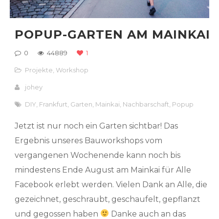
POPUP-GARTEN AM MAINKAI
0
44889
1
Projekte
,
Workshop
johey
DIY
,
Frankfurt
,
Garten
,
Mainkai
,
Nachbarschaft
,
Popup
Jetzt ist nur noch ein Garten sichtbar! Das
Ergebnis unseres Bauworkshops vom
vergangenen Wochenende kann noch bis
mindestens Ende August am Mainkai für Alle
Facebook erlebt werden. Vielen Dank an Alle, die
gezeichnet, geschraubt, geschaufelt, gepflanzt
und gegossen haben
Danke auch an das