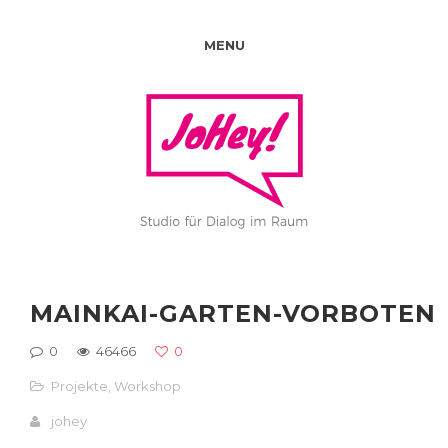
MENU
MAINKAI-GARTEN-VORBOTEN
0
46466
0
Projekte
,
Workshop
johey