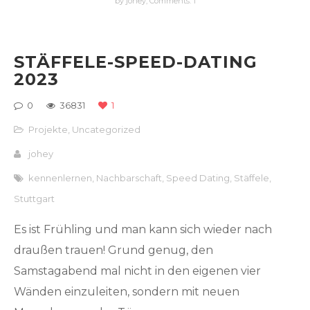
by johey,
Comments: 1
STÄFFELE-SPEED-DATING
2023
0
36831
1
Projekte
,
Uncategorized
johey
kennenlernen
,
Nachbarschaft
,
Speed Dating
,
Stäffele
,
Stuttgart
Es ist Frühling und man kann sich wieder nach
draußen trauen! Grund genug, den
Samstagabend mal nicht in den eigenen vier
Wänden einzuleiten, sondern mit neuen