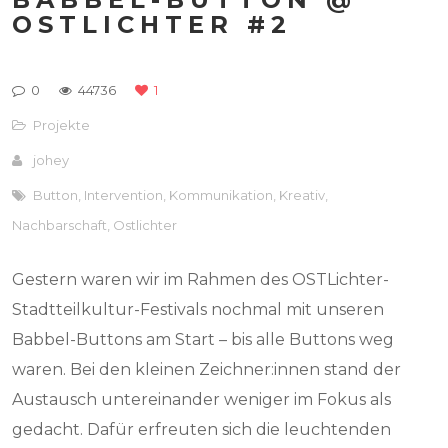
OSTLICHTER #2
0
44736
1
Projekte
johey
Button
,
Intervention
,
Kommunikation
,
Kreativ
,
Nachbarschaft
,
Ostlichter
Gestern waren wir im Rahmen des OSTLichter-
Stadtteilkultur-Festivals nochmal mit unseren
Babbel-Buttons am Start – bis alle Buttons weg
waren. Bei den kleinen Zeichner:innen stand der
Austausch untereinander weniger im Fokus als
gedacht. Dafür erfreuten sich die leuchtenden