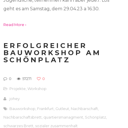
Jugendliche, teilnehmen kann aber jede:r. Los
geht es am Samstag, dem 29.04.23 a 16:30.
Read More ›
ERFOLGREICHER
BAUWORKSHOP AM
SCHÖNPLATZ
0
57271
0
Projekte
,
Workshop
johey
Bauworkshop
,
Frankfurt
,
Gutleut
,
Nachbarschaft
,
Nachbarschaftsbrett
,
quartiersmanagment
,
Schönplatz
,
schwarzes Brett
,
sozialer zusammenhalt