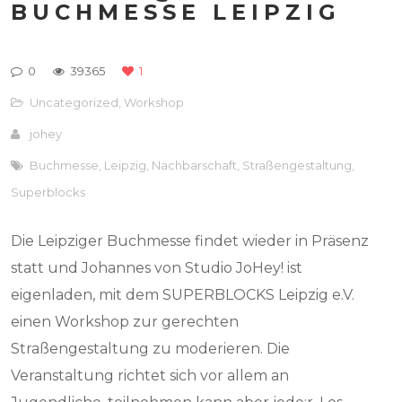
BUCHMESSE LEIPZIG
0
39365
1
Uncategorized
,
Workshop
johey
Buchmesse
,
Leipzig
,
Nachbarschaft
,
Straßengestaltung
,
Superblocks
Die Leipziger Buchmesse findet wieder in Präsenz
statt und Johannes von Studio JoHey! ist
eigenladen, mit dem SUPERBLOCKS Leipzig e.V.
einen Workshop zur gerechten
Straßengestaltung zu moderieren. Die
Veranstaltung richtet sich vor allem an