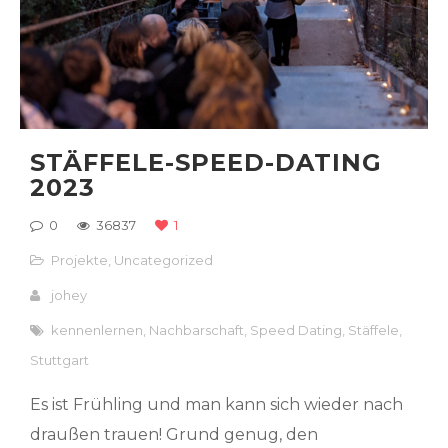
STÄFFELE-SPEED-DATING
2023
0
36837
1
Projekte
,
Uncategorized
johey
kennenlernen
,
Nachbarschaft
,
Speed Dating
,
Stäffele
,
Stuttgart
Es ist Frühling und man kann sich wieder nach
draußen trauen! Grund genug, den