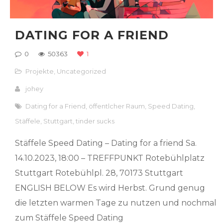
DATING FOR A FRIEND
0
50363
1
Projekte
,
Uncategorized
johey
Dating for a Friend
,
öffentlcher Raum
,
Speed Dating
,
Stäffele
,
Stuttgart
,
tinder sucks
Stäffele Speed Dating – Dating for a friend Sa.
14.10.2023, 18:00 – TREFFPUNKT Rotebühlplatz
Stuttgart Rotebühlpl. 28, 70173 Stuttgart
ENGLISH BELOW Es wird Herbst. Grund genug
die letzten warmen Tage zu nutzen und nochmal
zum Stäffele Speed Dating