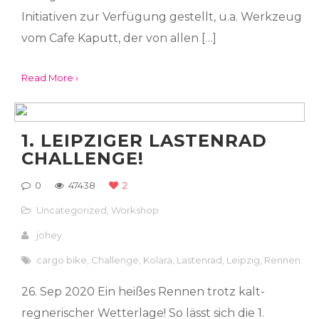
Initiativen zur Verfügung gestellt, u.a. Werkzeug
vom Cafe Kaputt, der von allen […]
Read More ›
1. LEIPZIGER LASTENRAD
CHALLENGE!
0
47438
2
Uncategorized
,
Workshop
johey
cargo bike
,
Challenge
,
Kolara
,
Lastenrad
,
Leipzig
,
Rennen
26. Sep 2020 Ein heißes Rennen trotz kalt-
regnerischer Wetterlage! So lässt sich die 1.