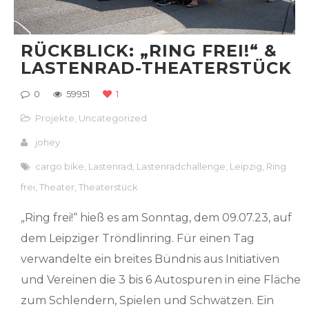
RÜCKBLICK: „RING FREI!“ &
LASTENRAD-THEATERSTÜCK
0
59951
1
Projekte
,
Uncategorized
johey
cargo bike
,
Lastenrad
,
Lastenradchallenge
,
Leipzig
,
Ring
frei
,
Theater
,
Theaterstück
„Ring frei!“ hieß es am Sonntag, dem 09.07.23, auf
dem Leipziger Tröndlinring. Für einen Tag
verwandelte ein breites Bündnis aus Initiativen
und Vereinen die 3 bis 6 Autospuren in eine Fläche
zum Schlendern, Spielen und Schwätzen. Ein