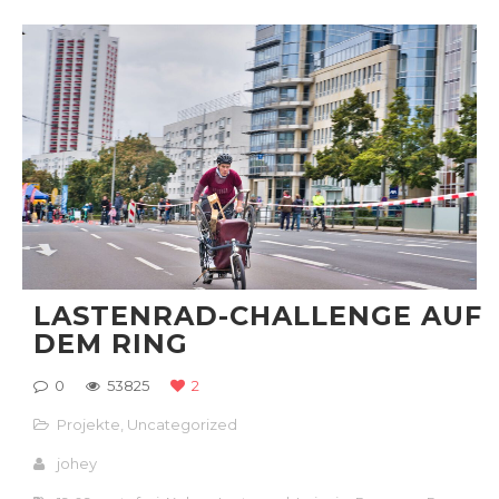
LASTENRAD-CHALLENGE AUF
DEM RING
0
53825
2
Projekte
,
Uncategorized
johey