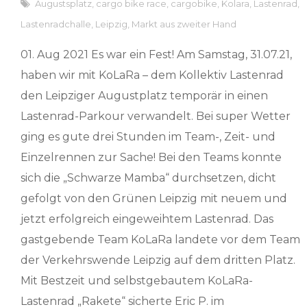
Augustsplatz
,
cargo bike race
,
cargobike
,
Kolara
,
Lastenrad
,
Lastenradchalle
,
Leipzig
,
Markt aus zweiter Hand
01. Aug 2021 Es war ein Fest! Am Samstag, 31.07.21,
haben wir mit KoLaRa – dem Kollektiv Lastenrad
den Leipziger Augustplatz temporär in einen
Lastenrad-Parkour verwandelt. Bei super Wetter
ging es gute drei Stunden im Team-, Zeit- und
Einzelrennen zur Sache! Bei den Teams konnte
sich die „Schwarze Mamba“ durchsetzen, dicht
gefolgt von den Grünen Leipzig mit neuem und
jetzt erfolgreich eingeweihtem Lastenrad. Das
gastgebende Team KoLaRa landete vor dem Team
der Verkehrswende Leipzig auf dem dritten Platz.
Mit Bestzeit und selbstgebautem KoLaRa-
Lastenrad „Rakete“ sicherte Eric P. im