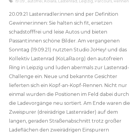
19.09.
,
autofrei
,
Kolara
,
Lastenrad
,
Leipzig
,
Parcours
,
Rennen
20.09.21 Lastenradler:innen sind per Definition
Gewinner:innen: Sie halten sich fit, ersetzen
schadstofffrei und leise Autos und bieten
Passant:innen schöne Bilder. Am vergangenen
Sonntag (19.09.21) nutzten Studio JoHey! und das
Kollektiv Lastenrad (KoLaRa.org) den autofreien
Ring in Leipzig und luden abermals zur Lastenrad-
Challenge ein. Neue und bekannte Gesichter
lieferten sich ein Kopf-an-Kopf-Rennen. Nicht nur
einmal wurden die Positionen im Feld dabei durch
die Ladevorgänge neu sortiert. Am Ende waren die
Zweispurer (dreirädrige Lastenräder) auf dem
langen, geraden Straßenabschnitt trotz großer
Ladeflächen den zweirädrigen Einspurern