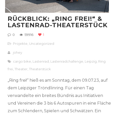
RÜCKBLICK: „RING FREI!“ &
LASTENRAD-THEATERSTÜCK
0
59916
1
Projekte
,
Uncategorized
johey
cargo bike
,
Lastenrad
,
Lastenradchallenge
,
Leipzig
,
Ring
frei
,
Theater
,
Theaterstück
„Ring frei!“ hieß es am Sonntag, dem 09.07.23, auf
dem Leipziger Tröndlinring. Für einen Tag
verwandelte ein breites Bündnis aus Initiativen
und Vereinen die 3 bis 6 Autospuren in eine Fläche
zum Schlendern, Spielen und Schwätzen. Ein