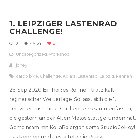
1. LEIPZIGER LASTENRAD
CHALLENGE!
0
47454
2
Uncategorized
,
Workshop
johey
cargo bike
,
Challenge
,
Kolara
,
Lastenrad
,
Leipzig
,
Rennen
26. Sep 2020 Ein heißes Rennen trotz kalt-
regnerischer Wetterlage! So lässt sich die 1.
Leipziger Lastenrad-Challenge zusammenfassen,
die gestern an der Alten Messe stattgefunden hat.
Gemeinsam mit KoLaRa organisierte Studio JoHey!
das Rennen und gestaltete die Preise.