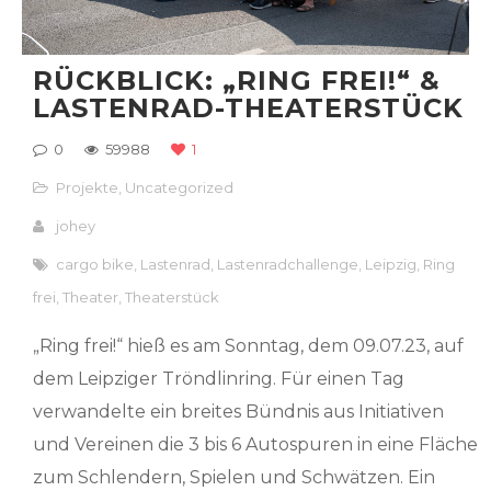
RÜCKBLICK: „RING FREI!“ &
LASTENRAD-THEATERSTÜCK
0
59988
1
Projekte
,
Uncategorized
johey
cargo bike
,
Lastenrad
,
Lastenradchallenge
,
Leipzig
,
Ring
frei
,
Theater
,
Theaterstück
„Ring frei!“ hieß es am Sonntag, dem 09.07.23, auf
dem Leipziger Tröndlinring. Für einen Tag
verwandelte ein breites Bündnis aus Initiativen
und Vereinen die 3 bis 6 Autospuren in eine Fläche
zum Schlendern, Spielen und Schwätzen. Ein