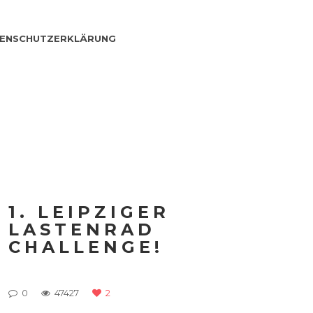
ENSCHUTZERKLÄRUNG
1. LEIPZIGER
LASTENRAD
CHALLENGE!
0
47427
2