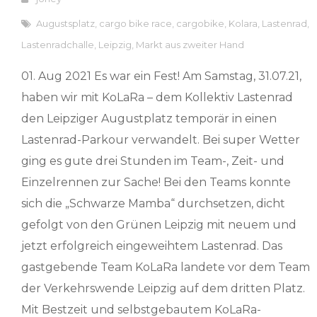
Augustsplatz
,
cargo bike race
,
cargobike
,
Kolara
,
Lastenrad
,
Lastenradchalle
,
Leipzig
,
Markt aus zweiter Hand
01. Aug 2021 Es war ein Fest! Am Samstag, 31.07.21,
haben wir mit KoLaRa – dem Kollektiv Lastenrad
den Leipziger Augustplatz temporär in einen
Lastenrad-Parkour verwandelt. Bei super Wetter
ging es gute drei Stunden im Team-, Zeit- und
Einzelrennen zur Sache! Bei den Teams konnte
sich die „Schwarze Mamba“ durchsetzen, dicht
gefolgt von den Grünen Leipzig mit neuem und
jetzt erfolgreich eingeweihtem Lastenrad. Das
gastgebende Team KoLaRa landete vor dem Team
der Verkehrswende Leipzig auf dem dritten Platz.
Mit Bestzeit und selbstgebautem KoLaRa-