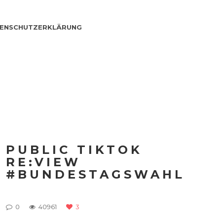
ENSCHUTZERKLÄRUNG
PUBLIC TIKTOK
RE:VIEW
#BUNDESTAGSWAHL
0
40961
3