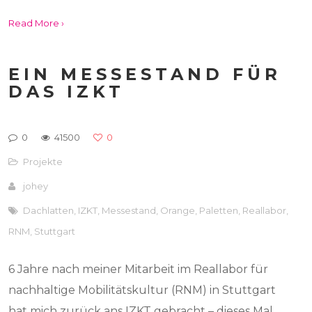
Read More ›
EIN MESSESTAND FÜR
DAS IZKT
0
41500
0
Projekte
johey
Dachlatten
,
IZKT
,
Messestand
,
Orange
,
Paletten
,
Reallabor
,
RNM
,
Stuttgart
6 Jahre nach meiner Mitarbeit im Reallabor für
nachhaltige Mobilitätskultur (RNM) in Stuttgart
hat mich zurück ans IZKT gebracht – dieses Mal