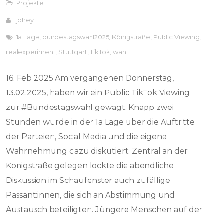
Projekte
johey
1a Lage
,
bundestagswahl2025
,
Königstraße
,
Public Viewing
,
realexperiment
,
Stuttgart
,
TikTok
,
wahl
16. Feb 2025 Am vergangenen Donnerstag,
13.02.2025, haben wir ein Public TikTok Viewing
zur #Bundestagswahl gewagt. Knapp zwei
Stunden wurde in der 1a Lage über die Auftritte
der Parteien, Social Media und die eigene
Wahrnehmung dazu diskutiert. Zentral an der
Königstraße gelegen lockte die abendliche
Diskussion im Schaufenster auch zufällige
Passant:innen, die sich an Abstimmung und
Austausch beteiligten. Jüngere Menschen auf der