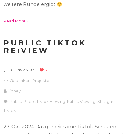
weitere Runde ergibt
Read More ›
PUBLIC TIKTOK
RE:VIEW
0
44187
2
Gedanken
,
Projekte
johey
Public
,
Public TikTok Viewing
,
Public Viewing
,
Stuttgart
,
TikTok
27. Okt 2024 Das gemeinsame TikTok-Schauen