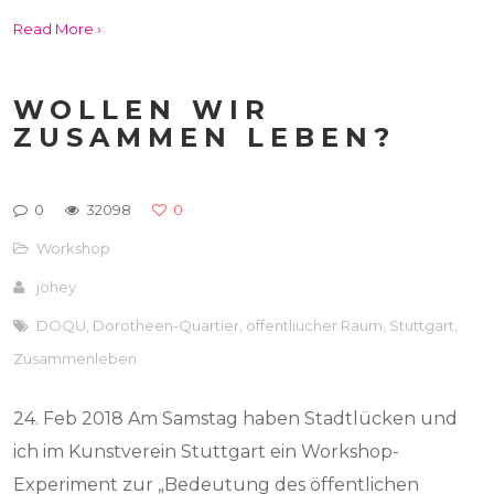
Read More ›
WOLLEN WIR
ZUSAMMEN LEBEN?
0
32098
0
Workshop
johey
DOQU
,
Dorotheen-Quartier
,
öffentliucher Raum
,
Stuttgart
,
Zusammenleben
24. Feb 2018 Am Samstag haben Stadtlücken und
ich im Kunstverein Stuttgart ein Workshop-
Experiment zur „Bedeutung des öffentlichen