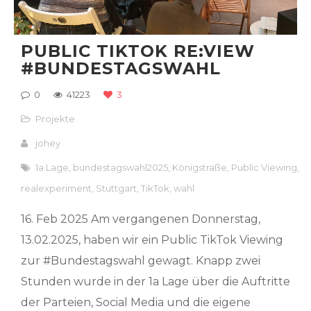
PUBLIC TIKTOK RE:VIEW
#BUNDESTAGSWAHL
0
41223
3
Projekte
johey
1a Lage
,
bundestagswahl2025
,
Königstraße
,
Public Viewing
,
realexperiment
,
Stuttgart
,
TikTok
,
wahl
16. Feb 2025 Am vergangenen Donnerstag,
13.02.2025, haben wir ein Public TikTok Viewing
zur #Bundestagswahl gewagt. Knapp zwei
Stunden wurde in der 1a Lage über die Auftritte
der Parteien, Social Media und die eigene