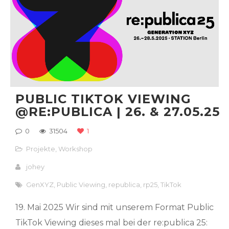
PUBLIC TIKTOK VIEWING
@RE:PUBLICA | 26. & 27.05.25
0
31504
1
Projekte
,
Workshop
johey
GenXYZ
,
Public Viewing
,
republica
,
rp25
,
TikTok
19. Mai 2025 Wir sind mit unserem Format Public
TikTok Viewing dieses mal bei der re:publica 25: