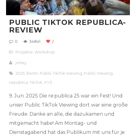
PUBLIC TIKTOK REPUBLICA-
REVIEW
0
34841
2
Projekte
,
Workshop
johey
2025
,
Berlin
,
Public TikTok Viewing
,
Public Viewing
,
republica
,
TikTok
,
XYZ
9. Jun. 2025 Die re:publica 25 war ein Fest! Und
unser Public TikTok Viewing dort war eine große
Freude. Danke an alle, die dazukamen und
mitgemacht habe! Am Montag- und
Dienstagabend hat das Publikum mit uns für je