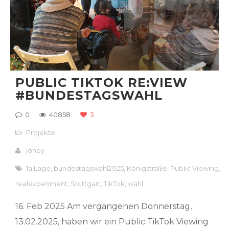
PUBLIC TIKTOK RE:VIEW
#BUNDESTAGSWAHL
0
40858
3
Projekte
johey
1a Lage
,
bundestagswahl2025
,
Königstraße
,
Public Viewing
,
realexperiment
,
Stuttgart
,
TikTok
,
wahl
16. Feb 2025 Am vergangenen Donnerstag,
13.02.2025, haben wir ein Public TikTok Viewing