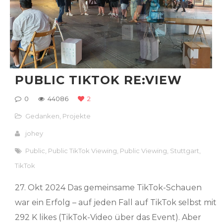
PUBLIC TIKTOK RE:VIEW
0
44086
2
Gedanken
,
Projekte
johey
Public
,
Public TikTok Viewing
,
Public Viewing
,
Stuttgart
,
TikTok
27. Okt 2024 Das gemeinsame TikTok-Schauen
war ein Erfolg – auf jeden Fall auf TikTok selbst mit
292 K likes (TikTok-Video über das Event). Aber