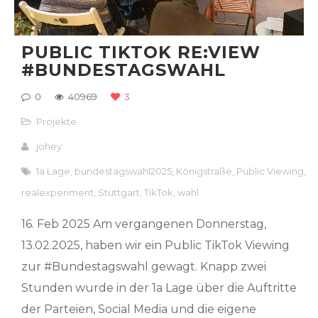
PUBLIC TIKTOK RE:VIEW
#BUNDESTAGSWAHL
0
40969
3
Projekte
johey
1a Lage
,
bundestagswahl2025
,
Königstraße
,
Public Viewing
,
realexperiment
,
Stuttgart
,
TikTok
,
wahl
16. Feb 2025 Am vergangenen Donnerstag,
13.02.2025, haben wir ein Public TikTok Viewing
zur #Bundestagswahl gewagt. Knapp zwei
Stunden wurde in der 1a Lage über die Auftritte
der Parteien, Social Media und die eigene