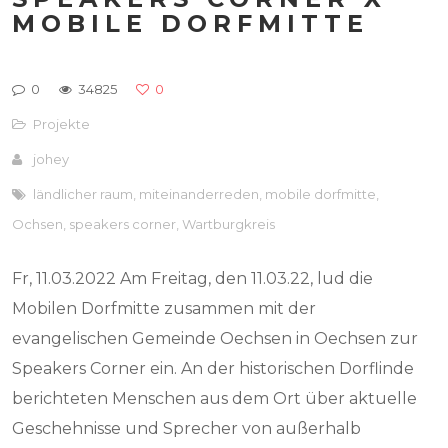
MOBILE DORFMITTE
0
34825
0
Projekte
johey
ländlicher raum
,
miteinanderreden
,
mobile dorfmitte
,
Ochsen
,
speakers corner
,
Wartburgkreis
Fr, 11.03.2022 Am Freitag, den 11.03.22, lud die
Mobilen Dorfmitte zusammen mit der
evangelischen Gemeinde Oechsen in Oechsen zur
Speakers Corner ein. An der historischen Dorflinde
berichteten Menschen aus dem Ort über aktuelle
Geschehnisse und Sprecher von außerhalb