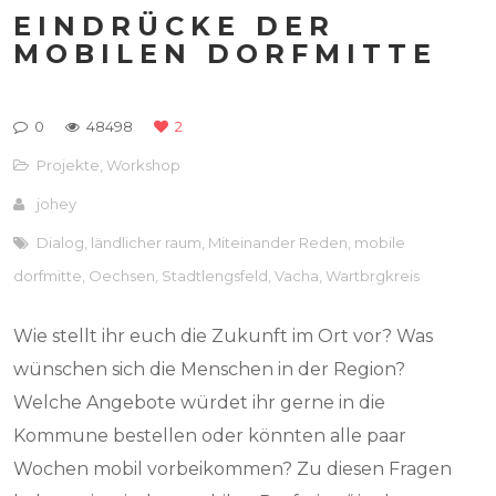
EINDRÜCKE DER
MOBILEN DORFMITTE
0
48498
2
Projekte
,
Workshop
johey
Dialog
,
ländlicher raum
,
Miteinander Reden
,
mobile
dorfmitte
,
Oechsen
,
Stadtlengsfeld
,
Vacha
,
Wartbrgkreis
Wie stellt ihr euch die Zukunft im Ort vor? Was
wünschen sich die Menschen in der Region?
Welche Angebote würdet ihr gerne in die
Kommune bestellen oder könnten alle paar
Wochen mobil vorbeikommen? Zu diesen Fragen