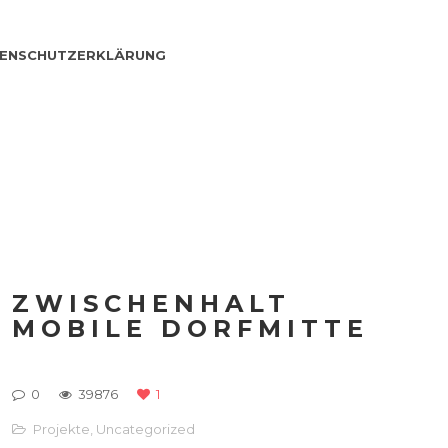
ENSCHUTZERKLÄRUNG
ZWISCHENHALT
MOBILE DORFMITTE
0
39876
1
Projekte
,
Uncategorized