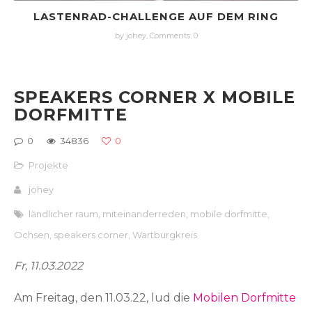
LASTENRAD-CHALLENGE AUF DEM RING
by johey,
Comments: 0
SPEAKERS CORNER X MOBILE
DORFMITTE
0
34836
0
Projekte
johey
ländlicher raum
,
miteinanderreden
,
mobile dorfmitte
,
Ochsen
,
speakers corner
,
Wartburgkreis
Fr, 11.03.2022
Am Freitag, den 11.03.22, lud die
Mobilen Dorfmitte