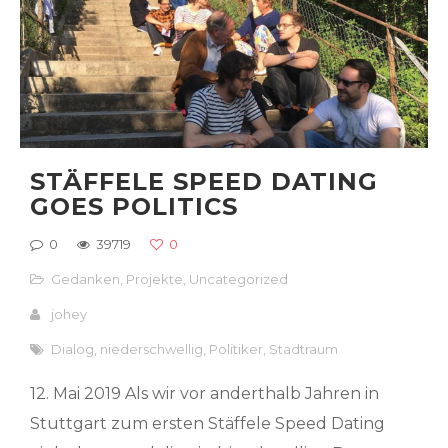
STÄFFELE SPEED DATING
GOES POLITICS
0
39719
0
Gedanken
,
Projekte
,
Uncategorized
johey
Dialog
,
niederschwellig
,
Politiker
,
Stadtraum
12. Mai 2019 Als wir vor anderthalb Jahren in
Stuttgart zum ersten Stäffele Speed Dating