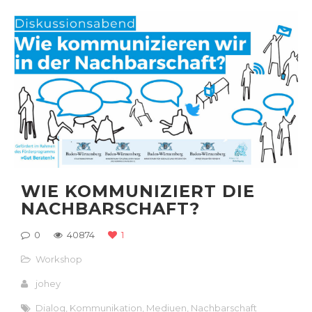
WIE KOMMUNIZIERT DIE
NACHBARSCHAFT?
0
40874
1
Workshop
johey
Dialog
,
Kommunikation
,
Mediuen
,
Nachbarschaft