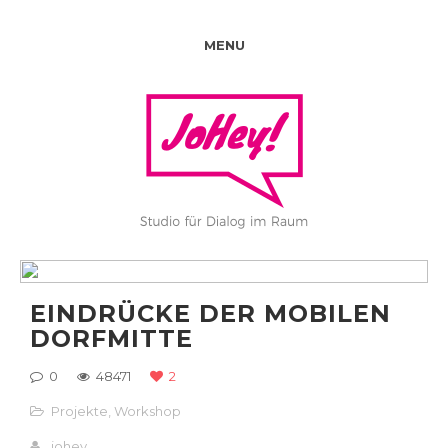
MENU
EINDRÜCKE DER MOBILEN
DORFMITTE
0
48471
2
Projekte
,
Workshop
johey