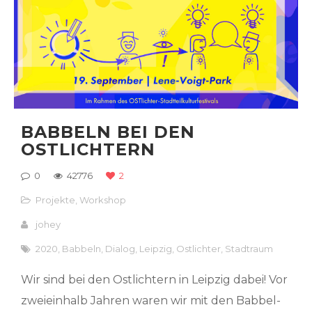
BABBELN BEI DEN
OSTLICHTERN
0
42776
2
Projekte
,
Workshop
johey
2020
,
Babbeln
,
Dialog
,
Leipzig
,
Ostlichter
,
Stadtraum
Wir sind bei den Ostlichtern in Leipzig dabei! Vor
zweieinhalb Jahren waren wir mit den Babbel-