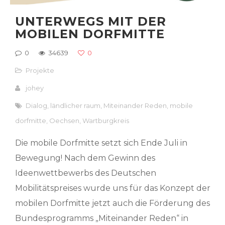
UNTERWEGS MIT DER
MOBILEN DORFMITTE
0
34639
0
Projekte
johey
Dialog
,
ländlicher raum
,
Miteinander Reden
,
mobile
dorfmitte
,
Oechsen
,
Wartburgkreis
Die mobile Dorfmitte setzt sich Ende Juli in
Bewegung! Nach dem Gewinn des
Ideenwettbewerbs des Deutschen
Mobilitätspreises wurde uns für das Konzept der
mobilen Dorfmitte jetzt auch die Förderung des
Bundesprogramms „Miteinander Reden“ in