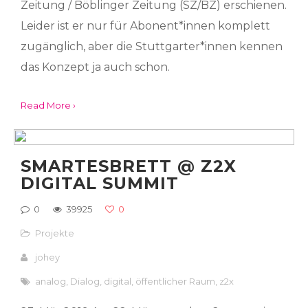
Zeitung / Böblinger Zeitung (SZ/BZ) erschienen.
Leider ist er nur für Abonent*innen komplett
zugänglich, aber die Stuttgarter*innen kennen
das Konzept ja auch schon.
Read More ›
SMARTESBRETT @ Z2X
DIGITAL SUMMIT
0
39925
0
Projekte
johey
analog
,
Dialog
,
digital
,
öffentlicher Raum
,
z2x