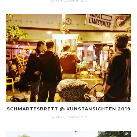
by johey,
Comments: 0
SCHMARTESBRETT @ KUNSTANSICHTEN 2019
by johey,
Comments: 0