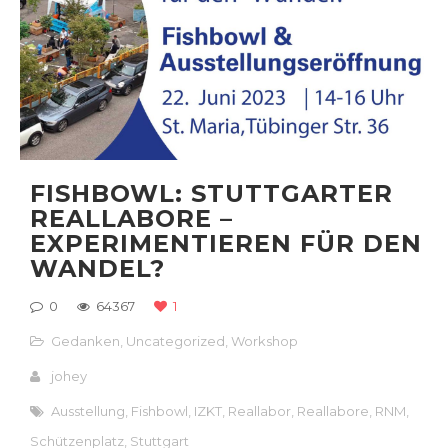
FISHBOWL: STUTTGARTER
REALLABORE –
EXPERIMENTIEREN FÜR DEN
WANDEL?
0
64367
1
Gedanken
,
Uncategorized
,
Workshop
johey
Ausstellung
,
Fishbowl
,
IZKT
,
Reallabor
,
Reallabore
,
RNM
,
Schützenplatz
,
Stuttgart