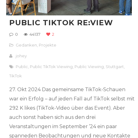
PUBLIC TIKTOK RE:VIEW
0
44137
2
Gedanken
,
Projekte
johey
Public
,
Public TikTok Viewing
,
Public Viewing
,
Stuttgart
,
TikTok
27. Okt 2024 Das gemeinsame TikTok-Schauen
war ein Erfolg – auf jeden Fall auf TikTok selbst mit
292 K likes (TikTok-Video über das Event). Aber
auch sonst haben sich aus den drei
Veranstaltungen im September ’24 ein paar
spanneden Beobachtungen und neue Kontakte