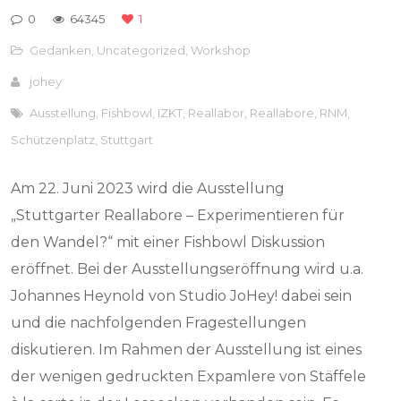
0
64345
1
Gedanken
,
Uncategorized
,
Workshop
johey
Ausstellung
,
Fishbowl
,
IZKT
,
Reallabor
,
Reallabore
,
RNM
,
Schützenplatz
,
Stuttgart
Am 22. Juni 2023 wird die Ausstellung
„Stuttgarter Reallabore – Experimentieren für
den Wandel?“ mit einer Fishbowl Diskussion
eröffnet. Bei der Ausstellungseröffnung wird u.a.
Johannes Heynold von Studio JoHey! dabei sein
und die nachfolgenden Fragestellungen
diskutieren. Im Rahmen der Ausstellung ist eines
der wenigen gedruckten Expamlere von Stäffele