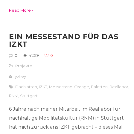
Read More ›
EIN MESSESTAND FÜR DAS
IZKT
0
41529
0
Projekte
johey
Dachlatten
,
IZKT
,
Messestand
,
Orange
,
Paletten
,
Reallabor
,
RNM
,
Stuttgart
6 Jahre nach meiner Mitarbeit im Reallabor für
nachhaltige Mobilitätskultur (RNM) in Stuttgart
hat mich zurück ans IZKT gebracht – dieses Mal