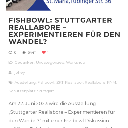
FISHBOWL: STUTTGARTER
REALLABORE –
EXPERIMENTIEREN FÜR DEN
WANDEL?
0
64411
1
Gedanken
,
Uncategorized
,
Workshop
johey
Ausstellung
,
Fishbowl
,
IZKT
,
Reallabor
,
Reallabore
,
RNM
,
Schützenplatz
,
Stuttgart
Am 22. Juni 2023 wird die Ausstellung
„Stuttgarter Reallabore – Experimentieren für
den Wandel?“ mit einer Fishbowl Diskussion