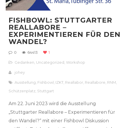
FISHBOWL: STUTTGARTER
REALLABORE –
EXPERIMENTIEREN FÜR DEN
WANDEL?
0
64413
1
Gedanken
,
Uncategorized
,
Workshop
johey
Ausstellung
,
Fishbowl
,
IZKT
,
Reallabor
,
Reallabore
,
RNM
,
Schützenplatz
,
Stuttgart
Am 22. Juni 2023 wird die Ausstellung
„Stuttgarter Reallabore – Experimentieren für
den Wandel?“ mit einer Fishbowl Diskussion