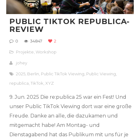
PUBLIC TIKTOK REPUBLICA-
REVIEW
0
34847
2
Projekte
,
Workshop
johey
2025
,
Berlin
,
Public TikTok Viewing
,
Public Viewing
,
republica
,
TikTok
,
XYZ
9. Jun. 2025 Die re:publica 25 war ein Fest! Und
unser Public TikTok Viewing dort war eine große
Freude. Danke an alle, die dazukamen und
mitgemacht habe! Am Montag- und
Dienstagabend hat das Publikum mit uns für je