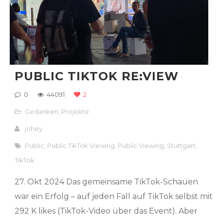
PUBLIC TIKTOK RE:VIEW
0
44091
2
Gedanken
,
Projekte
johey
Public
,
Public TikTok Viewing
,
Public Viewing
,
Stuttgart
,
TikTok
27. Okt 2024 Das gemeinsame TikTok-Schauen
war ein Erfolg – auf jeden Fall auf TikTok selbst mit
292 K likes (TikTok-Video über das Event). Aber