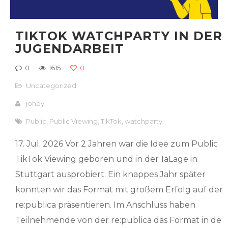
TIKTOK WATCHPARTY IN DER
JUGENDARBEIT
0
1615
0
Uncategorized
johey
Public
,
Public Viewing
,
TikTok
,
watchparty
17. Jul. 2026 Vor 2 Jahren war die Idee zum Public
TikTok Viewing geboren und in der 1aLage in
Stuttgart ausprobiert. Ein knappes Jahr später
konnten wir das Format mit großem Erfolg auf der
re:publica präsentieren. Im Anschluss haben
Teilnehmende von der re:publica das Format in de