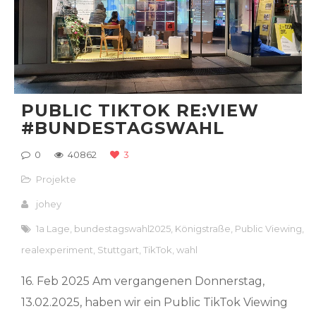
PUBLIC TIKTOK RE:VIEW
#BUNDESTAGSWAHL
0
40862
3
Projekte
johey
1a Lage
,
bundestagswahl2025
,
Königstraße
,
Public Viewing
,
realexperiment
,
Stuttgart
,
TikTok
,
wahl
16. Feb 2025 Am vergangenen Donnerstag,
13.02.2025, haben wir ein Public TikTok Viewing