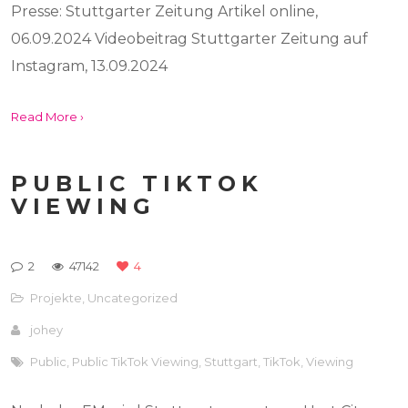
Presse: Stuttgarter Zeitung Artikel online,
06.09.2024 Videobeitrag Stuttgarter Zeitung auf
Instagram, 13.09.2024
Read More ›
PUBLIC TIKTOK
VIEWING
2
47142
4
Projekte
,
Uncategorized
johey
Public
,
Public TikTok Viewing
,
Stuttgart
,
TikTok
,
Viewing