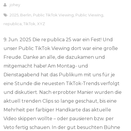
johey
2025
,
Berlin
,
Public TikTok Viewing
,
Public Viewing
,
republica
,
TikTok
,
XYZ
9. Jun. 2025 Die re:publica 25 war ein Fest! Und
unser Public TikTok Viewing dort war eine große
Freude. Danke an alle, die dazukamen und
mitgemacht habe! Am Montag- und
Dienstagabend hat das Publikum mit uns für je
eine Stunde die neuesten TikTok-Trends verfolgt
und diskutiert. Nach erprobter Manier wurden die
aktuell trenden Clips so lange geschaut, bis eine
Mehrheit per farbiger Handkarte das aktuelle
Video skippen wollte – oder pausieren bzw. per
Veto fertig schauen. In der gut besuchten Bühne