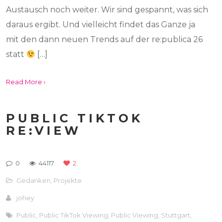
Austausch noch weiter. Wir sind gespannt, was sich
daraus ergibt. Und vielleicht findet das Ganze ja
mit den dann neuen Trends auf der re:publica 26
statt
[…]
Read More ›
PUBLIC TIKTOK
RE:VIEW
0
44117
2
Gedanken
,
Projekte
johey
Public
,
Public TikTok Viewing
,
Public Viewing
,
Stuttgart
,