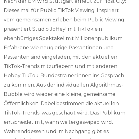
Nach der EM wird Stuttgart erneut zur Host City:
Dieses mal für Public TikTok Viewing! Inspiriert
vom gemeinsamen Erleben beim Public Viewing,
präsentiert Studio JoHey! mit TikTok ein
ebenbürtiges Spektakel mit Millionenpublikum.
Erfahrene wie neugierige Passantinnen und
Passanten sind eingeladen, mit den aktuellen
TikTok-Trends mitzufiebern und mit anderen
Hobby-TikTok-Bundestrainer:innen ins Gespräch
zu kommen. Aus der individuellen Algorithmus-
Bubble wird wieder eine kleine, gemeinsame
Öffentlichkeit. Dabei bestimmen die aktuellen
TikTok-Trends, was geschaut wird. Das Publikum
entscheidet mit, wann weitergeswiped wird.
Währenddessen und im Nachgang gibt es