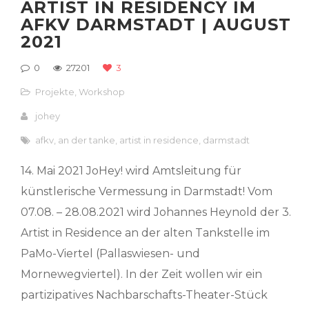
ARTIST IN RESIDENCY IM
AFKV DARMSTADT | AUGUST
2021
0
27201
3
Projekte
,
Workshop
johey
afkv
,
an der tanke
,
artist in residence
,
darmstadt
14. Mai 2021 JoHey! wird Amtsleitung für
künstlerische Vermessung in Darmstadt! Vom
07.08. – 28.08.2021 wird Johannes Heynold der 3.
Artist in Residence an der alten Tankstelle im
PaMo-Viertel (Pallaswiesen- und
Mornewegviertel). In der Zeit wollen wir ein
partizipatives Nachbarschafts-Theater-Stück