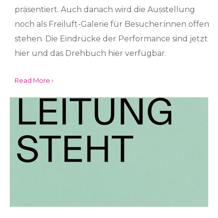
präsentiert. Auch danach wird die Ausstellung
noch als Freiluft-Galerie für Besucher:innen offen
stehen. Die Eindrücke der Performance sind jetzt
hier und das Drehbuch hier verfügbar.
Read More ›