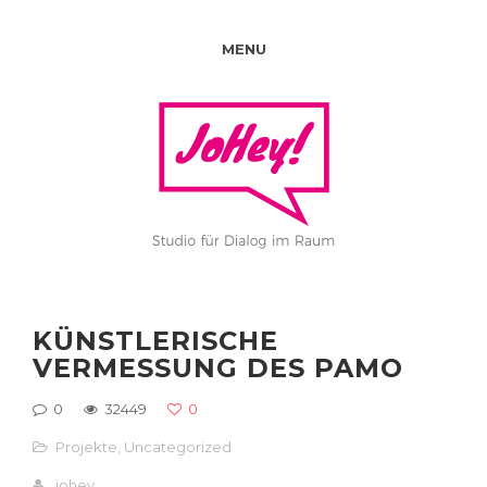
MENU
KÜNSTLERISCHE
VERMESSUNG DES PAMO
0
32449
0
Projekte
,
Uncategorized
johey