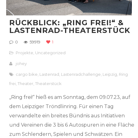
RÜCKBLICK: „RING FREI!“ &
LASTENRAD-THEATERSTÜCK
0
59919
1
Projekte
,
Uncategorized
johey
cargo bike
,
Lastenrad
,
Lastenradchallenge
,
Leipzig
,
Ring
frei
,
Theater
,
Theaterstück
„Ring frei!“ hieß es am Sonntag, dem 09.07.23, auf
dem Leipziger Tröndlinring. Für einen Tag
verwandelte ein breites Bündnis aus Initiativen
und Vereinen die 3 bis 6 Autospuren in eine Fläche
zum Schlendern, Spielen und Schwätzen. Ein