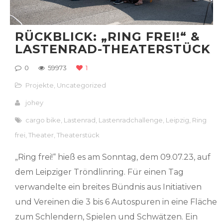
RÜCKBLICK: „RING FREI!“ &
LASTENRAD-THEATERSTÜCK
0
59973
1
Projekte
,
Uncategorized
johey
cargo bike
,
Lastenrad
,
Lastenradchallenge
,
Leipzig
,
Ring
frei
,
Theater
,
Theaterstück
„Ring frei!“ hieß es am Sonntag, dem 09.07.23, auf
dem Leipziger Tröndlinring. Für einen Tag
verwandelte ein breites Bündnis aus Initiativen
und Vereinen die 3 bis 6 Autospuren in eine Fläche
zum Schlendern, Spielen und Schwätzen. Ein