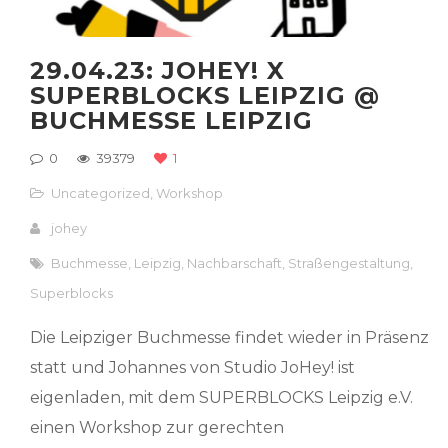
29.04.23: JOHEY! X
SUPERBLOCKS LEIPZIG @
BUCHMESSE LEIPZIG
0
39379
1
Uncategorized
,
Workshop
johey
Buchmesse
,
Leipzig
,
Nachbarschaft
,
Straßengestaltung
,
Superblocks
Die Leipziger Buchmesse findet wieder in Präsenz
statt und Johannes von Studio JoHey! ist
eigenladen, mit dem SUPERBLOCKS Leipzig e.V.
einen Workshop zur gerechten