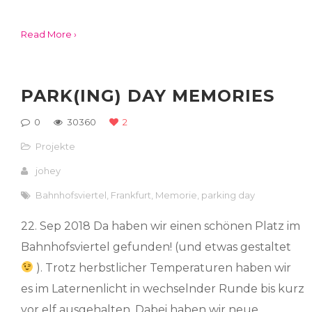
Read More ›
PARK(ING) DAY MEMORIES
0
30360
2
Projekte
johey
Bahnhofsviertel
,
Frankfurt
,
Memorie
,
parking day
22. Sep 2018 Da haben wir einen schönen Platz im
Bahnhofsviertel gefunden! (und etwas gestaltet
). Trotz herbstlicher Temperaturen haben wir
es im Laternenlicht in wechselnder Runde bis kurz
vor elf ausgehalten. Dabei haben wir neue