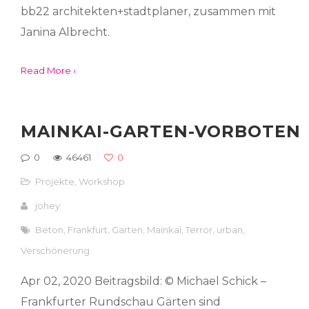
bb22 architekten+stadtplaner, zusammen mit
Janina Albrecht.
Read More ›
MAINKAI-GARTEN-VORBOTEN
0
46461
0
Projekte
,
Workshop
johey
Beton
,
Frankfurt
,
Garten
,
Mainkai
,
Terror
,
urban
,
Verschönerung
Apr 02, 2020 Beitragsbild: © Michael Schick –
Frankfurter Rundschau Gärten sind