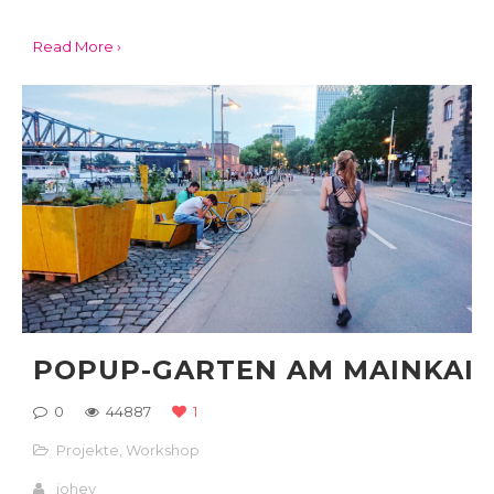
Read More ›
POPUP-GARTEN AM MAINKAI
0
44887
1
Projekte
,
Workshop
johey