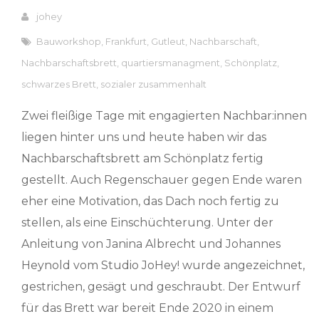
johey
Bauworkshop
,
Frankfurt
,
Gutleut
,
Nachbarschaft
,
Nachbarschaftsbrett
,
quartiersmanagment
,
Schönplatz
,
schwarzes Brett
,
sozialer zusammenhalt
Zwei fleißige Tage mit engagierten Nachbar:innen
liegen hinter uns und heute haben wir das
Nachbarschaftsbrett am Schönplatz fertig
gestellt. Auch Regenschauer gegen Ende waren
eher eine Motivation, das Dach noch fertig zu
stellen, als eine Einschüchterung. Unter der
Anleitung von Janina Albrecht und Johannes
Heynold vom Studio JoHey! wurde angezeichnet,
gestrichen, gesägt und geschraubt. Der Entwurf
für das Brett war bereit Ende 2020 in einem