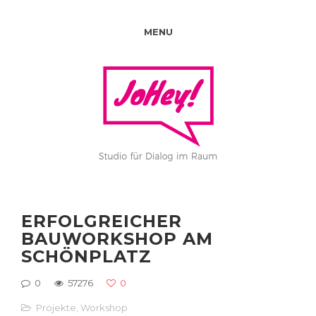
MENU
ERFOLGREICHER
BAUWORKSHOP AM
SCHÖNPLATZ
0
57276
0
Projekte
,
Workshop