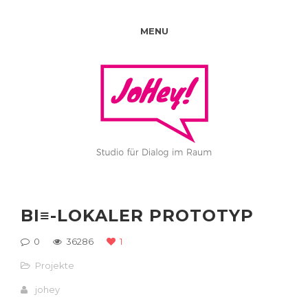
MENU
BI≡-LOKALER PROTOTYP
0
36286
1
Projekte
johey