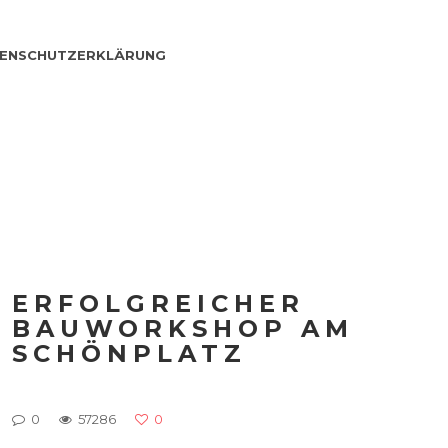
ENSCHUTZERKLÄRUNG
ERFOLGREICHER
BAUWORKSHOP AM
SCHÖNPLATZ
0
57286
0