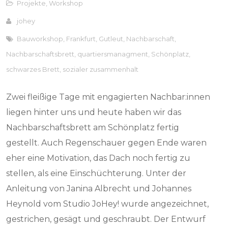
Projekte
,
Workshop
johey
Bauworkshop
,
Frankfurt
,
Gutleut
,
Nachbarschaft
,
Nachbarschaftsbrett
,
quartiersmanagment
,
Schönplatz
,
schwarzes Brett
,
sozialer zusammenhalt
Zwei fleißige Tage mit engagierten Nachbar:innen
liegen hinter uns und heute haben wir das
Nachbarschaftsbrett am Schönplatz fertig
gestellt. Auch Regenschauer gegen Ende waren
eher eine Motivation, das Dach noch fertig zu
stellen, als eine Einschüchterung. Unter der
Anleitung von Janina Albrecht und Johannes
Heynold vom Studio JoHey! wurde angezeichnet,
gestrichen, gesägt und geschraubt. Der Entwurf