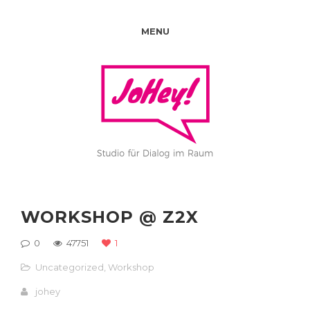
MENU
WORKSHOP @ Z2X
0
47751
1
Uncategorized
,
Workshop
johey