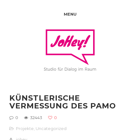
MENU
KÜNSTLERISCHE
VERMESSUNG DES PAMO
0
32443
0
Projekte
,
Uncategorized
johey